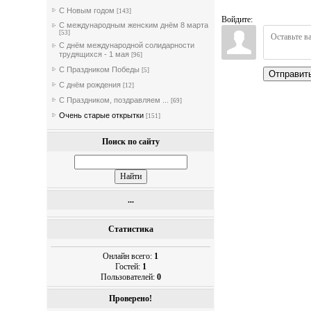
С Новым годом
[143]
Войдите:
С международным женским днём 8 марта
[53]
С днём международной солидарности
трудящихся - 1 мая
[96]
С Праздником Победы
[5]
Отправит
С днём рождения
[12]
С Праздником, поздравляем ...
[69]
Очень старые открытки
[151]
Поиск по сайту
...
Статистика
Онлайн всего:
1
Гостей:
1
Пользователей:
0
Проверено!