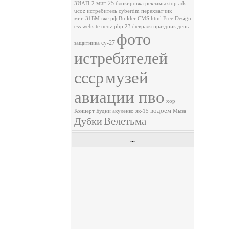
миг-25
ЗИАП-2
блокировка рекламы
stop ads
ucoz
истребитель
cyberdm
перехватчик
миг-31БМ
вкс рф
Builder
CMS
html
Free
Design
css
website
ucoz
php
23 февраля
праздник
день
фото
су-27
защитника
истребителей
музей
ссср
авиации пво
хор
водоем
Концерт
Будни
акуленко
як-15
Мыза
Велетьма
Дубки
...