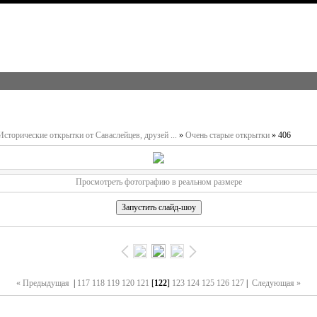
Исторические открытки от Саваслейцев, друзей ...
»
Очень старые открытки
» 406
Просмотреть фотографию в реальном размере
« Предыдущая
|
117
118
119
120
121
[
122
]
123
124
125
126
127
|
Следующая »