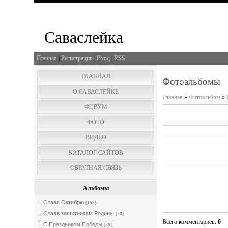
Саваслейка
Главная
|
Регистрация
|
Вход
|
RSS
ГЛАВНАЯ
Фотоальбомы
О САВАСЛЕЙКЕ
Главная
»
Фотоальбом
»
ФОРУМ
ФОТО
ВИДЕО
КАТАЛОГ САЙТОВ
ОБРАТНАЯ СВЯЗЬ
Альбомы
Слава Октябрю
[152]
Слава защитникам Родины
[38]
Всего комментариев
:
0
С Праздником Победы
[36]