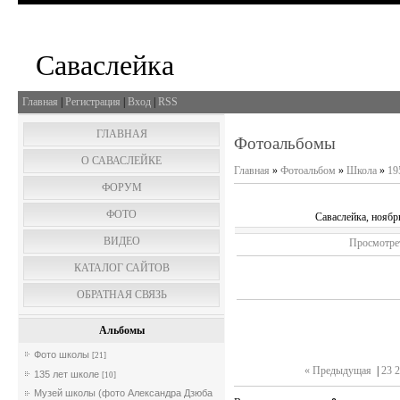
Саваслейка
Главная
|
Регистрация
|
Вход
|
RSS
ГЛАВНАЯ
Фотоальбомы
О САВАСЛЕЙКЕ
Главная
»
Фотоальбом
»
Школа
»
19
ФОРУМ
ФОТО
Саваслейка, ноябр
ВИДЕО
Просмотре
КАТАЛОГ САЙТОВ
ОБРАТНАЯ СВЯЗЬ
Альбомы
Фото школы
[21]
« Предыдущая
|
23
2
135 лет школе
[10]
Музей школы (фото Александра Дзюба