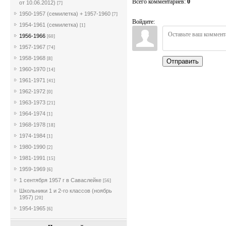
Всего комментариев
:
0
от 10.06.2012)
[7]
1950-1957 (семилетка) + 1957-1960
[7]
Войдите:
1954-1961 (семилетка)
[1]
1956-1966
[60]
1957-1967
[74]
1958-1968
[8]
Отправить
1960-1970
[14]
1961-1971
[41]
1962-1972
[0]
1963-1973
[21]
1964-1974
[1]
1968-1978
[18]
1974-1984
[1]
1980-1990
[2]
1981-1991
[15]
1959-1969
[6]
1 сентября 1957 г в Саваслейке
[56]
Школьники 1 и 2-го классов (ноябрь
1957)
[20]
1954-1965
[6]