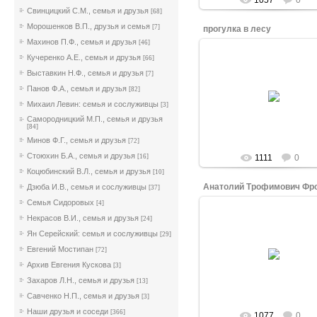
1057
0
Свинцицкий С.М., семья и друзья
[68]
Морошенков В.П., друзья и семья
[7]
прогулка в лесу
Махинов П.Ф., семья и друзья
[46]
Кучеренко А.Е., семья и друзья
[66]
07.02.2019
Выставкин Н.Ф., семья и друзья
[7]
Мария Ивановна с дочерьми 
Панов Ф.А., семья и друзья
[82]
и Альбиной.
А вокруг гарнизона был спл
Михаил Левин: семья и сослуживцы
[3]
лес
Самородницкий М.П., семья и друзья
WELWL
[84]
Минов Ф.Г., семья и друзья
[72]
Стоюхин Б.А., семья и друзья
[16]
1111
0
Коцюбинский В.Л., семья и друзья
[10]
Анатолий Трофимович Фр
Дзюба И.В., семья и сослуживцы
[37]
Семья Сидоровых
[4]
Некрасов В.И., семья и друзья
[24]
Ян Серейский: семья и сослуживцы
[29]
07.02.2019
Евгений Мостипан
[72]
Архив Евгения Кускова
WELWL
[3]
Захаров Л.Н., семья и друзья
[13]
Савченко Н.П., семья и друзья
[3]
Наши друзья и соседи
[366]
1077
0