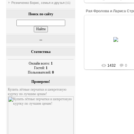
Резниченко Борис, семья и друзья
[15]
Поиск по сайту
26.09.2014
Рая Фролова (слева)и Лар
...
Стрикаловская (справа)
Саваслейка, 1965 год
WELWL
Статистика
Онлайн всего:
1
1432
0
Гостей:
1
Пользователей:
0
Проверено!
Купить лётные перчатки и шевретовую
куртку по лучшим ценам!