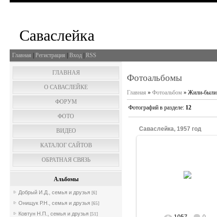
Саваслейка
Главная
|
Регистрация
|
Вход
|
RSS
ГЛАВНАЯ
Фотоальбомы
О САВАСЛЕЙКЕ
Главная
»
Фотоальбом
» Жили-были.
ФОРУМ
Фотографий в разделе
:
12
ФОТО
Саваслейка, 1957 год
ВИДЕО
КАТАЛОГ САЙТОВ
08.02.2019
ОБРАТНАЯ СВЯЗЬ
Слева - направо :
1) Наташа Ортина
2) Вова Самородницкий
Альбомы
3) Рая Фролова
Фото из архива се...
Добрый И.Д., семья и друзья
[6]
WELWL
Онищук Р.Н., семья и друзья
[65]
Ковтун Н.П., семья и друзья
[51]