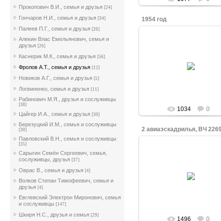
Прокопович В.И., семья и друзья
[24]
Гончаров Н.И., семья и друзья
[34]
1954 год
Палеев П.Г., семья и друзья
[26]
Алекин Влас Емельянович, семья и
друзья
[26]
07.02.2019
Каснерик М.К., семья и друзья
[56]
Анатолий Трофимович и М
Фролов А.Т., семья и друзья
[12]
Ивановна Фроловы
Новиков А.Г., семья и друзья
[5]
WELWL
Логвиненко, семья и друзья
[11]
Рабинович М.Я., друзья и сослуживцы
[38]
1034
0
Цайгер И.А., семья и друзья
[30]
Березуцкий И.М., семья и сослуживцы
2 авиаэскадрилья, ВЧ 226
[30]
Павловский В.Н., семья и сослуживцы
[35]
Сарыгин Семён Сергеевич, семья,
сослуживцы, друзья
[37]
07.02.2019
Оврас В., семья и друзья
[4]
Волков Степан Тимофеевич, семья и
WELWL
друзья
[4]
Евглевский Электрон Миронович, семья
и сослуживцы
[147]
Шкиря Н.С., друзья и семья
[29]
1496
0