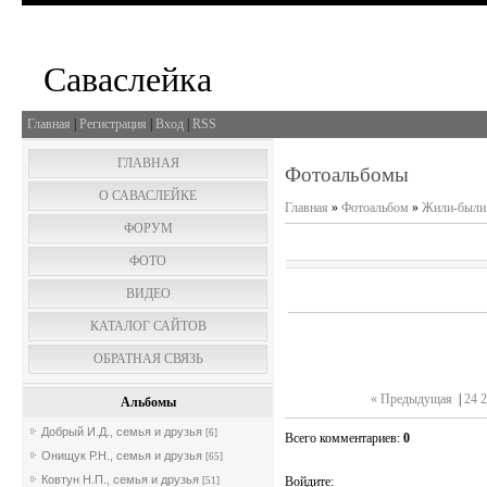
Саваслейка
Главная
|
Регистрация
|
Вход
|
RSS
ГЛАВНАЯ
Фотоальбомы
О САВАСЛЕЙКЕ
Главная
»
Фотоальбом
»
Жили-были.
ФОРУМ
ФОТО
ВИДЕО
КАТАЛОГ САЙТОВ
ОБРАТНАЯ СВЯЗЬ
« Предыдущая
|
24
2
Альбомы
Добрый И.Д., семья и друзья
[6]
Всего комментариев
:
0
Онищук Р.Н., семья и друзья
[65]
Ковтун Н.П., семья и друзья
Войдите:
[51]