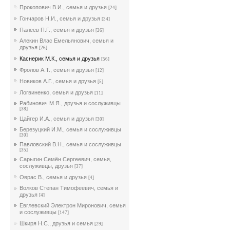
Прокопович В.И., семья и друзья
[24]
Гончаров Н.И., семья и друзья
[34]
Палеев П.Г., семья и друзья
[26]
Алекин Влас Емельянович, семья и
друзья
[26]
Каснерик М.К., семья и друзья
[56]
Фролов А.Т., семья и друзья
[12]
Новиков А.Г., семья и друзья
[5]
Логвиненко, семья и друзья
[11]
Рабинович М.Я., друзья и сослуживцы
[38]
Цайгер И.А., семья и друзья
[30]
Березуцкий И.М., семья и сослуживцы
[30]
Павловский В.Н., семья и сослуживцы
[35]
Сарыгин Семён Сергеевич, семья,
сослуживцы, друзья
[37]
Оврас В., семья и друзья
[4]
Волков Степан Тимофеевич, семья и
друзья
[4]
Евглевский Электрон Миронович, семья
и сослуживцы
[147]
Шкиря Н.С., друзья и семья
[29]