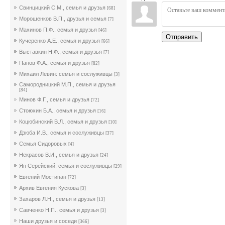
Свинцицкий С.М., семья и друзья
[68]
Морошенков В.П., друзья и семья
[7]
Махинов П.Ф., семья и друзья
[46]
Отправить
Кучеренко А.Е., семья и друзья
[66]
Выставкин Н.Ф., семья и друзья
[7]
Панов Ф.А., семья и друзья
[82]
Михаил Левин: семья и сослуживцы
[3]
Самородницкий М.П., семья и друзья
[84]
Минов Ф.Г., семья и друзья
[72]
Стоюхин Б.А., семья и друзья
[16]
Коцюбинский В.Л., семья и друзья
[10]
Дзюба И.В., семья и сослуживцы
[37]
Семья Сидоровых
[4]
Некрасов В.И., семья и друзья
[24]
Ян Серейский: семья и сослуживцы
[29]
Евгений Мостипан
[72]
Архив Евгения Кускова
[3]
Захаров Л.Н., семья и друзья
[13]
Савченко Н.П., семья и друзья
[3]
Наши друзья и соседи
[366]