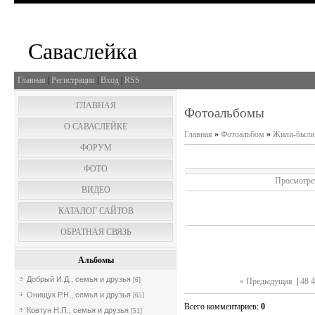
Саваслейка
Главная
|
Регистрация
|
Вход
|
RSS
ГЛАВНАЯ
Фотоальбомы
О САВАСЛЕЙКЕ
Главная
»
Фотоальбом
»
Жили-были.
ФОРУМ
ФОТО
Просмотре
ВИДЕО
КАТАЛОГ САЙТОВ
ОБРАТНАЯ СВЯЗЬ
Альбомы
Добрый И.Д., семья и друзья
[6]
« Предыдущая
|
48
4
Онищук Р.Н., семья и друзья
[65]
Всего комментариев
:
0
Ковтун Н.П., семья и друзья
[51]