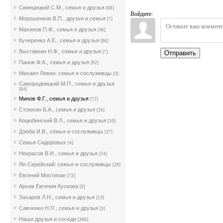
Свинцицкий С.М., семья и друзья
[68]
Войдите:
Морошенков В.П., друзья и семья
[7]
Махинов П.Ф., семья и друзья
[46]
Кучеренко А.Е., семья и друзья
[66]
Выставкин Н.Ф., семья и друзья
[7]
Отправить
Панов Ф.А., семья и друзья
[82]
Михаил Левин: семья и сослуживцы
[3]
Самородницкий М.П., семья и друзья
[84]
Минов Ф.Г., семья и друзья
[72]
Стоюхин Б.А., семья и друзья
[16]
Коцюбинский В.Л., семья и друзья
[10]
Дзюба И.В., семья и сослуживцы
[37]
Семья Сидоровых
[4]
Некрасов В.И., семья и друзья
[24]
Ян Серейский: семья и сослуживцы
[29]
Евгений Мостипан
[72]
Архив Евгения Кускова
[3]
Захаров Л.Н., семья и друзья
[13]
Савченко Н.П., семья и друзья
[3]
Наши друзья и соседи
[366]