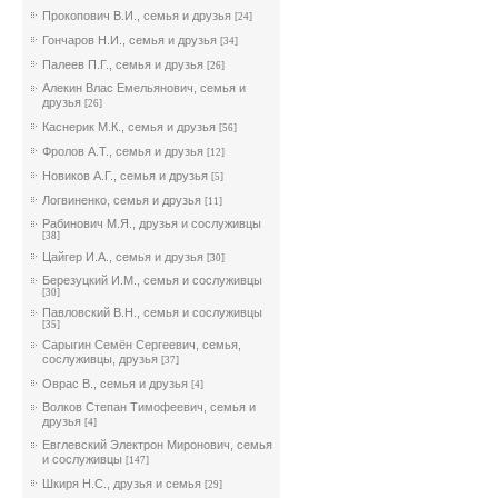
Прокопович В.И., семья и друзья
[24]
Гончаров Н.И., семья и друзья
[34]
Палеев П.Г., семья и друзья
[26]
Алекин Влас Емельянович, семья и
друзья
[26]
Каснерик М.К., семья и друзья
[56]
Фролов А.Т., семья и друзья
[12]
Новиков А.Г., семья и друзья
[5]
Логвиненко, семья и друзья
[11]
Рабинович М.Я., друзья и сослуживцы
[38]
Цайгер И.А., семья и друзья
[30]
Березуцкий И.М., семья и сослуживцы
[30]
Павловский В.Н., семья и сослуживцы
[35]
Сарыгин Семён Сергеевич, семья,
сослуживцы, друзья
[37]
Оврас В., семья и друзья
[4]
Волков Степан Тимофеевич, семья и
друзья
[4]
Евглевский Электрон Миронович, семья
и сослуживцы
[147]
Шкиря Н.С., друзья и семья
[29]