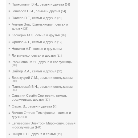
Прокопович В.И., семья и друзья
[24]
Гончаров Н.И., семья и друзья
[34]
Палеев П.Г., семья и друзья
[26]
Алекин Влас Емельянович, семья и
друзья
[26]
Каснерик М.К., семья и друзья
[56]
Фролов А.Т., семья и друзья
[12]
Новиков А.Г., семья и друзья
[5]
Логвиненко, семья и друзья
[11]
Рабинович М.Я., друзья и сослуживцы
[38]
Цайгер И.А., семья и друзья
[30]
Березуцкий И.М., семья и сослуживцы
[30]
Павловский В.Н., семья и сослуживцы
[35]
Сарыгин Семён Сергеевич, семья,
сослуживцы, друзья
[37]
Оврас В., семья и друзья
[4]
Волков Степан Тимофеевич, семья и
друзья
[4]
Евглевский Электрон Миронович, семья
и сослуживцы
[147]
Шкиря Н.С., друзья и семья
[29]