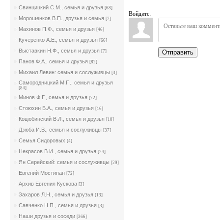
Свинцицкий С.М., семья и друзья
[68]
Войдите:
Морошенков В.П., друзья и семья
[7]
Махинов П.Ф., семья и друзья
[46]
Кучеренко А.Е., семья и друзья
[66]
Выставкин Н.Ф., семья и друзья
[7]
Отправить
Панов Ф.А., семья и друзья
[82]
Михаил Левин: семья и сослуживцы
[3]
Самородницкий М.П., семья и друзья
[84]
Минов Ф.Г., семья и друзья
[72]
Стоюхин Б.А., семья и друзья
[16]
Коцюбинский В.Л., семья и друзья
[10]
Дзюба И.В., семья и сослуживцы
[37]
Семья Сидоровых
[4]
Некрасов В.И., семья и друзья
[24]
Ян Серейский: семья и сослуживцы
[29]
Евгений Мостипан
[72]
Архив Евгения Кускова
[3]
Захаров Л.Н., семья и друзья
[13]
Савченко Н.П., семья и друзья
[3]
Наши друзья и соседи
[366]