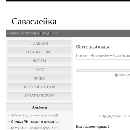
Саваслейка
Главная
|
Регистрация
|
Вход
|
RSS
ГЛАВНАЯ
Фотоальбомы
О САВАСЛЕЙКЕ
Главная
»
Фотоальбом
»
Жили-были.
ФОРУМ
ФОТО
Просмотре
ВИДЕО
КАТАЛОГ САЙТОВ
ОБРАТНАЯ СВЯЗЬ
Альбомы
Добрый И.Д., семья и друзья
[6]
« Предыдущая
|
52
5
Онищук Р.Н., семья и друзья
[65]
Всего комментариев
:
0
Ковтун Н.П., семья и друзья
[51]