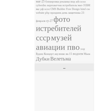
миг-25
блокировка рекламы
stop ads ucoz
cyberdm
перехватчик
истребитель
миг-31БМ
вкс рф
ucoz
CMS
Builder
Free
Design
html
css
website
php
праздник
день защитника
23
фото
су-27
февраля
истребителей
музей
ссср
авиации пво
хор
водоем
Будни
Концерт
акуленко
як-15
Мыза
Велетьма
Дубки
...