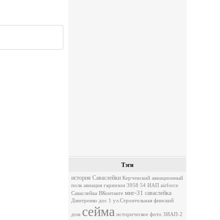
Тэги
история Саваслейки
Керченский авиационный
полк
авиация
гарнизон 3958
54 ИАП
airforce
миг-31
саваслейка
Саваслейка ВКонтакте
Дмитренко
дос 1
ул.Строительная
финский
сейма
дом
историческое фото
ЗИАП-2