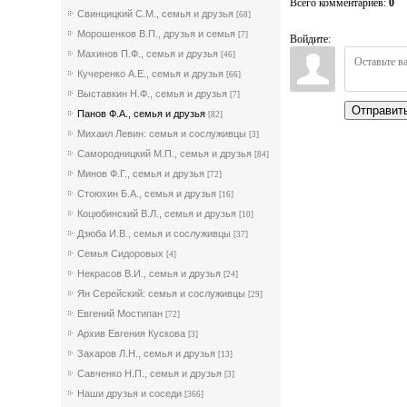
Всего комментариев
:
0
Свинцицкий С.М., семья и друзья
[68]
Морошенков В.П., друзья и семья
[7]
Войдите:
Махинов П.Ф., семья и друзья
[46]
Кучеренко А.Е., семья и друзья
[66]
Выставкин Н.Ф., семья и друзья
[7]
Отправит
Панов Ф.А., семья и друзья
[82]
Михаил Левин: семья и сослуживцы
[3]
Самородницкий М.П., семья и друзья
[84]
Минов Ф.Г., семья и друзья
[72]
Стоюхин Б.А., семья и друзья
[16]
Коцюбинский В.Л., семья и друзья
[10]
Дзюба И.В., семья и сослуживцы
[37]
Семья Сидоровых
[4]
Некрасов В.И., семья и друзья
[24]
Ян Серейский: семья и сослуживцы
[29]
Евгений Мостипан
[72]
Архив Евгения Кускова
[3]
Захаров Л.Н., семья и друзья
[13]
Савченко Н.П., семья и друзья
[3]
Наши друзья и соседи
[366]