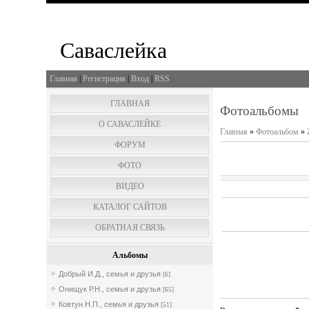
Саваслейка
Главная
|
Регистрация
|
Вход
|
RSS
ГЛАВНАЯ
Фотоальбомы
О САВАСЛЕЙКЕ
Главная
»
Фотоальбом
»
ФОРУМ
ФОТО
ВИДЕО
КАТАЛОГ САЙТОВ
ОБРАТНАЯ СВЯЗЬ
Альбомы
Добрый И.Д., семья и друзья
[6]
Онищук Р.Н., семья и друзья
[65]
Ковтун Н.П., семья и друзья
[51]