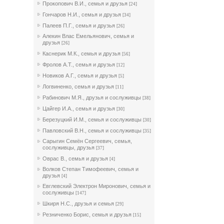
Прокопович В.И., семья и друзья
[24]
Гончаров Н.И., семья и друзья
[34]
Палеев П.Г., семья и друзья
[26]
Алекин Влас Емельянович, семья и
друзья
[26]
Каснерик М.К., семья и друзья
[56]
Фролов А.Т., семья и друзья
[12]
Новиков А.Г., семья и друзья
[5]
Логвиненко, семья и друзья
[11]
Рабинович М.Я., друзья и сослуживцы
[38]
Цайгер И.А., семья и друзья
[30]
Березуцкий И.М., семья и сослуживцы
[30]
Павловский В.Н., семья и сослуживцы
[35]
Сарыгин Семён Сергеевич, семья,
сослуживцы, друзья
[37]
Оврас В., семья и друзья
[4]
Волков Степан Тимофеевич, семья и
друзья
[4]
Евглевский Электрон Миронович, семья и
сослуживцы
[147]
Шкиря Н.С., друзья и семья
[29]
Резниченко Борис, семья и друзья
[15]