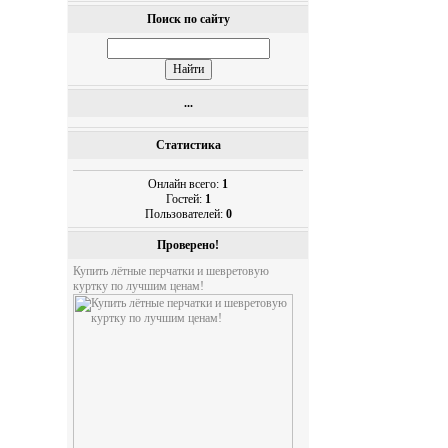
Поиск по сайту
...
Статистика
Онлайн всего:
1
Гостей:
1
Пользователей:
0
Проверено!
Купить лётные перчатки и шевретовую
куртку по лучшим ценам!