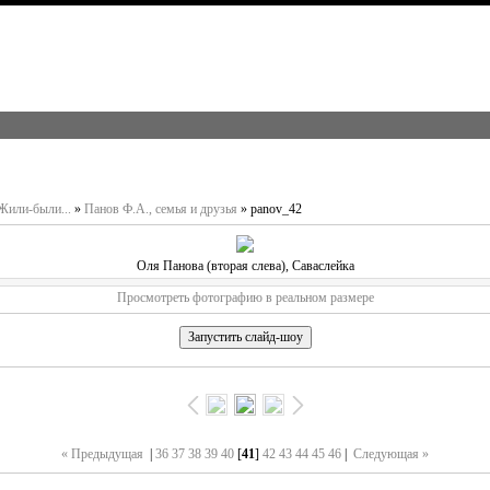
Жили-были...
»
Панов Ф.А., семья и друзья
» panov_42
Оля Панова (вторая слева), Саваслейка
Просмотреть фотографию в реальном размере
« Предыдущая
|
36
37
38
39
40
[
41
]
42
43
44
45
46
|
Следующая »